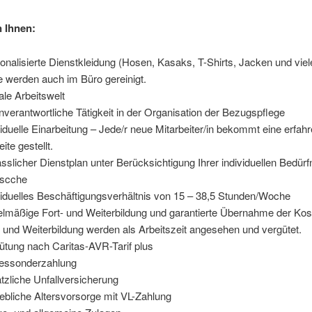
n Ihnen:
onalisierte Dienstkleidung (Hosen, Kasaks, T-Shirts, Jacken und vie
e werden auch im Büro gereinigt.
tale Arbeitswelt
nverantwortliche Tätigkeit in der Organisation der Bezugspflege
viduelle Einarbeitung – Jede/r neue Mitarbeiter/in bekommt eine erfahr
ite gestellt.
ässlicher Dienstplan unter Berücksichtigung Ihrer individuellen Bedür
scche
viduelles Beschäftigungsverhältnis von 15 – 38,5 Stunden/Woche
lmäßige Fort- und Weiterbildung und garantierte Übernahme der Kos
- und Weiterbildung werden als Arbeitszeit angesehen und vergütet.
ütung nach Caritas-AVR-Tarif plus
essonderzahlung
tzliche Unfallversicherung
iebliche Altersvorsorge mit VL-Zahlung