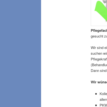
Pflegefach
gesucht zu
Wir sind e
suchen wir
Pflegekra
(Behandlu
Dann sind 
Wir wüns
Koll
alle
PKW