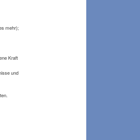
les mehr);
ene Kraft
fnisse und
ten.