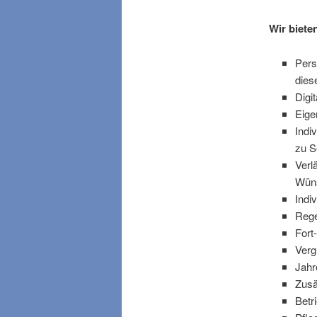
Wir biete
Pers
dies
Digi
Eige
Indi
zu Se
Verl
Wün
Indi
Rege
Fort
Verg
Jahr
Zusä
Betr