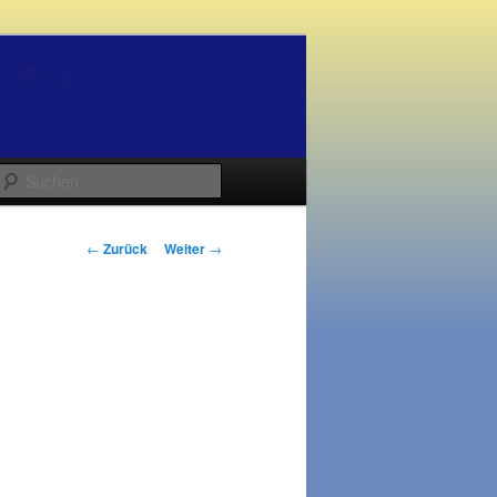
Suchen
Beitrags-
←
Zurück
Weiter
→
Navigation