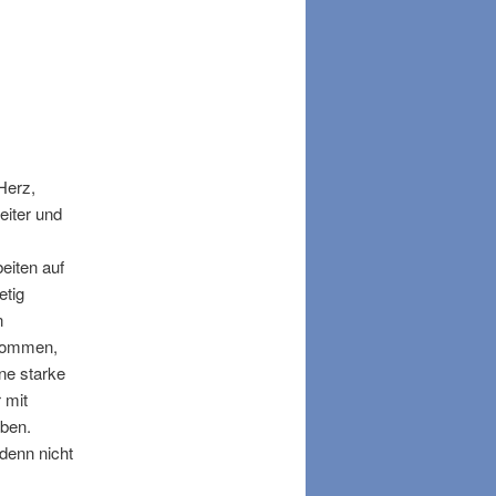
Herz,
eiter und
eiten auf
etig
n
enommen,
ne starke
 mit
aben.
 denn nicht