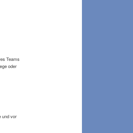
eres Teams
lege oder
e und vor