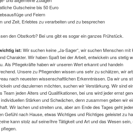
ge- und allgemeine Zulagen
tliche Gutscheine bis 50 Euro
iebsausflüge und Feiern
 und Zeit, Erlebtes zu verarbeiten und zu besprechen
ssen den Obstkorb? Bei uns gibt es sogar ein ganzes Frühstück.
ichtig ist:
Wir suchen keine „Ja-Sager“, wir suchen Menschen mit 
nd Charakter. Wir haben Spaß bei der Arbeit, entwickeln uns stetig w
u. Als Pflegekräfte haben wir unseren Wert erkannt und handeln
echend. Unsere zu Pflegenden wissen uns sehr zu schätzen, wir arb
eau nach neuesten wissenschaftlichen Erkenntnissen. Da wir uns st
ickeln und dazulernen möchten, suchen wir Verstärkung. Wir sind ei
 Team jeden Alters und Qualifikationen, bei uns wird jeder ernst g
n individuellen Stärken und Schwächen, denn zusammen geben wir ei
ft. Wir lachen und streiten uns, aber am Ende des Tages geht jeder
n Gefühl nach Hause, etwas Wichtiges und Richtiges geleistet zu h
zelne kann stolz auf seine/ihre Tätigkeit und Art und das Wesen sein,
 pflegen.