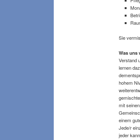
Pfle
Mona
Betr
Raum
Sie vermi
Was uns w
Verstand u
lernen daz
dementspr
hohem Niv
weiterentw
gemischtes
mit seine
Gemeinscha
einem gute
Jede/r ein
jeder kann