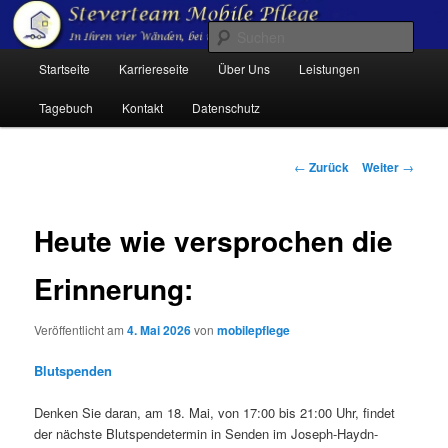
Zum
Inhalt
Such
wechseln
Hauptmenü
Startseite
Karriereseite
Über Uns
Leistungen
Steverteam Mobile Pflege
Tagebuch
Kontakt
Datenschutz
Beitrags-
←
Zurück
Weiter
→
Navigation
Heute wie versprochen die
Erinnerung:
Veröffentlicht am
4. Mai 2026
von
mobilepflege
Blutspenden
Denken Sie daran, am 18. Mai, von 17:00 bis 21:00 Uhr, findet
der nächste Blutspendetermin in Senden im Joseph-Haydn-