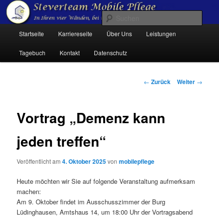
Zum
Inhalt
Such
wechseln
Hauptmenü
Startseite
Karriereseite
Über Uns
Leistungen
Steverteam Mobile Pflege
Tagebuch
Kontakt
Datenschutz
Beitrags-
←
Zurück
Weiter
→
Navigation
Vortrag „Demenz kann
jeden treffen“
Veröffentlicht am
4. Oktober 2025
von
mobilepflege
Heute möchten wir Sie auf folgende Veranstaltung aufmerksam
machen:
Am 9. Oktober findet im Ausschusszimmer der Burg
Lüdinghausen, Amtshaus 14, um 18:00 Uhr der Vortragsabend