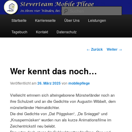
Zum
Inhalt
Such
wechseln
Hauptmenü
Startseite
Karriereseite
Über Uns
Leistungen
Steverteam Mobile Pflege
Tagebuch
Kontakt
Datenschutz
Beitrags-
←
Zurück
Weiter
→
Navigation
Wer kennt das noch…
Veröffentlicht am
26. März 2025
von
mobilepflege
Vielleicht erinnern sich alteingeborene Münsterländer noch an
ihre Schulzeit und an die Gedichte von Augustin Wibbelt, dem
münsterländer Heimatdichter.
Die drei Gedichte von „Dat Pöggsken“, „De Snieggel“ und
„Knuspermüsken“ wurden nun als kurze Animationsfilme im
Zeichentrickstil neu belebt.