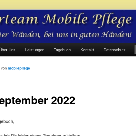
bile Pflege
Über Uns
Leistungen
Tagebuch
Kontakt
Datenschutz
von
mobilepflege
September 2022
gebuch,
 ich Dir leider etwas Trauriges mitteilen: