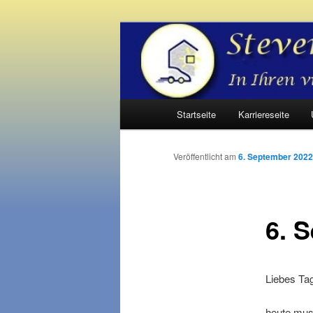
Zum
Inhalt
wechseln
Steverteam Mo
Hauptmenü
Startseite
Karriereseite
Veröffentlicht am
6. September 2022
6. 
Liebes Ta
heute muss